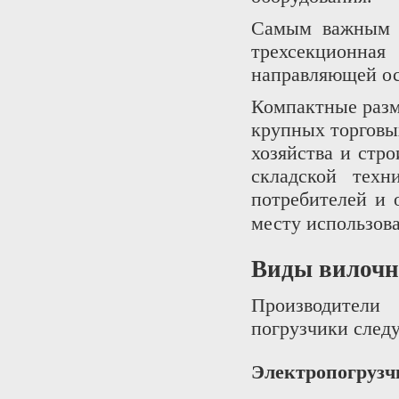
Самым важным э
трехсекционна
направляющей ос
Компактные разм
крупных торговых
хозяйства и стр
складской техн
потребителей и 
месту использов
Виды вилочн
Производители 
погрузчики след
Электропогрузч