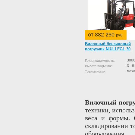
от 882 250
руб.
Вилочный бензиновый
погрузчик NIULI FGL 30
3000
Грузоподъемность:
3 - 6
Высота подъема:
меха
Трансмиссия:
Вилочный погр
техники, исполь
веса и формы. О
складировании т
оборудования.