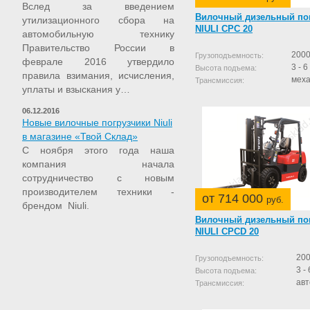
Вслед за введением
Вилочный дизельный по
утилизационного сбора на
NIULI CPC 20
автомобильную технику
Правительство России в
2000
Грузоподъемность:
феврале 2016 утвердило
3 - 6
Высота подъема:
правила взимания, исчисления,
меха
Трансмиссия:
уплаты и взыскания у…
06.12.2016
Новые вилочные погрузчики Niuli
в магазине «Твой Склад»
С ноября этого года наша
компания начала
сотрудничество с новым
производителем техники -
от 714 000
руб.
брендом Niuli.
Вилочный дизельный по
NIULI CPCD 20
200
Грузоподъемность:
3 - 
Высота подъема:
ав
Трансмиссия: