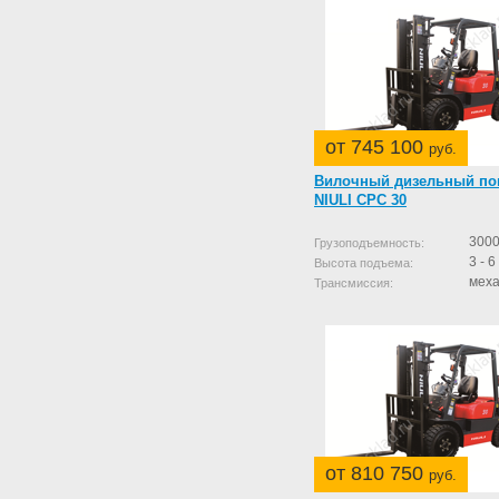
от 745 100
руб.
Вилочный дизельный по
NIULI CPC 30
3000
Грузоподъемность:
3 - 6
Высота подъема:
меха
Трансмиссия:
от 810 750
руб.