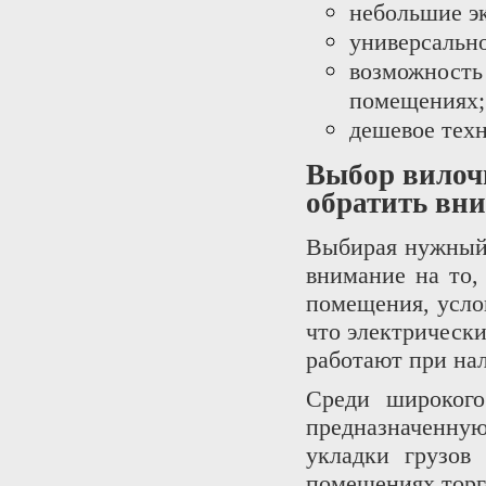
небольшие э
универсально
возможнос
помещениях;
дешевое тех
Выбор вилочн
обратить вн
Выбирая нужный 
внимание на то,
помещения, услов
что электрически
работают при на
Среди широкого
предназначенну
укладки грузов
помещениях торг